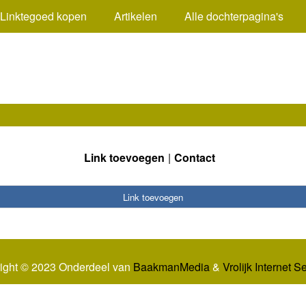
Linktegoed kopen
Artikelen
Alle dochterpagina's
Link toevoegen
Contact
Link toevoegen
ight © 2023 Onderdeel van
BaakmanMedia
&
Vrolijk Internet S